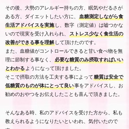
その後、大勢のアレルギー持ちの方、眠気やだるさが
ある方、ダイエットしたい方に、
血糖測定しながら食
生活アドバイスを実施
し、数字（測定値）は嘘つかな
いので現実を受け入れられ、
ストレス少なく食生活の
改善ができる事を理解
して頂けたのです。
また、血糖値がコントロールできると甘い食べ物を無
理に節制する事なく、
必要な糖質のみ摂取すればいい
とわかる
ようになって頂けました。
そこで摂取の方法を工夫する事によって
糖質は安全で
低糖質のものが体にとって良い
事をアドバイスし、お
勧めのおやつをお伝えしたことも喜んで頂きました。
そんなある時、私のアドバイスを受けた方から、私も
教えられるようになりたいといわれ、気付いたので